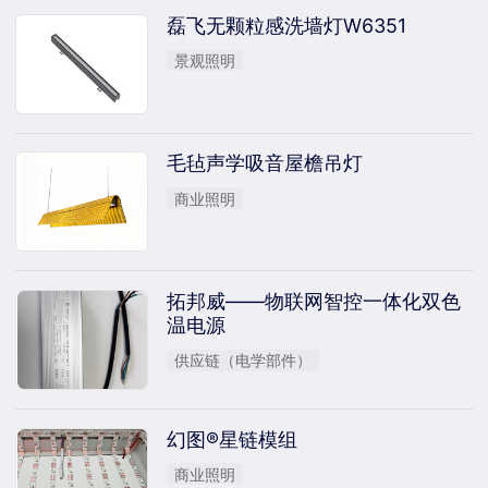
磊飞无颗粒感洗墙灯W6351
景观照明
毛毡声学吸音屋檐吊灯
商业照明
拓邦威——物联网智控一体化双色
温电源
供应链（电学部件）
幻图®星链模组
商业照明