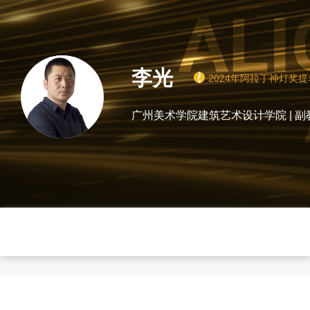
李光
2024年阿拉丁神灯奖
广州美术学
0
0
1
0