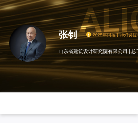
张钊
2025年阿拉丁神灯奖
山东省建筑设计
0
0
0
0