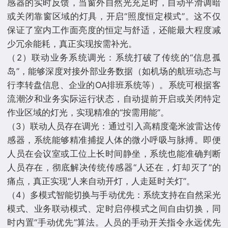
感器的实时反馈，当窗外自然光充足时，自动平滑调暗
或关闭靠窗区域的灯具，开启“照度恒定模式”。这不仅
保证了室内工作面亮度的恒定与舒适，还能最大程度减
少冗余能耗，真正实现按需补光。
（2）联动业务系统调光：系统打破了传统的“信息孤
岛”，能够深度对接外部业务数据（如机场的航班动态与
行李转盘信息、企业的OA排班系统等）。系统可根据客
流潮汐和业务实际运行状态，自动提前开启或关闭特定
作业区域的灯光，实现精准的“按需用能”。
（3）联动人员存在调光：通过引入高精度毫米波雷达传
感器，系统能够精准捕捉人体的微小呼吸与脉搏。即便
人员在会议室或工位上长时间静坐，系统也能准确判断
人员存在，彻底解决传统传感器“人还在，灯却灭了”的
痛点，真正实现“人来自动开灯，人走延时关灯”。
（4）多模式智能切换与手动优先：系统支持在自然采光
模式、业务联动模式、定时启停模式之间自由切换，同
时内置“手动优先”算法。人员的手动开关指令永远优先