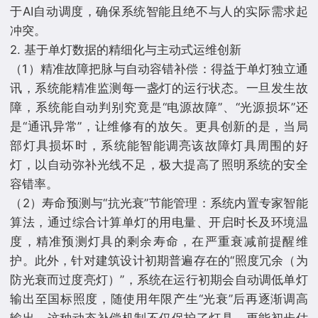
于AI自动调度，确保系统智能且绝不与人的实际需求起
冲突。
2. 基于单灯数据的精细化与主动式运维创新
（1）精准故障把脉与自动容错补偿：得益于单灯独立通
讯，系统能精准监测每一盏灯的运行状态。一旦发生故
障，系统能自动判别究竟是“电源故障”、“光源损坏”还
是“通讯异常”，让维修有的放矢。更具创新的是，当局
部灯具损坏时，系统能智能调亮该故障灯具周围的好
灯，以自动弥补光线不足，极大提高了照明系统的安全
容错率。
（2）寿命预测与“抗光衰”节能管理：系统内置专家智能
算法，通过综合计算单灯的用电量、开启时长及环境温
度，精准预测灯具的剩余寿命，在严重衰减前提醒维
护。此外，针对建筑设计初期普遍存在的“照度冗余（为
防光衰而过度亮灯）”，系统在运行初期会自动调低单灯
输出至国标照度，随使用年限产生“光衰”后再逐渐调高