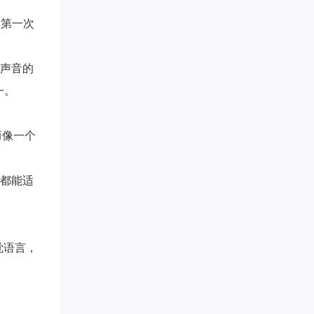
怕第一次
了声音的
一。
而像一个
，都能适
觉语言，