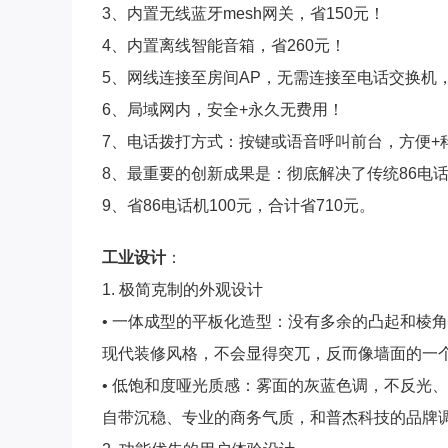
3、内置无线蓝牙mesh网关，省150元！
4、内置离线智能音箱，省260元！
5、网线连接至房间AP，无需连接至电话交换机，
6、局域网内，安全+永久无费用！
7、电话拨打方式：按键或语音呼叫前台，方便+
8、最重要的创新成果是：彻底解决了传统86电
⼯业设计
：
1. 极简克制的外观设计
• 一体成型的平板化造型：没有多余的凸起和棱
现代装修风格，不会显得突兀，反而像墙面的一个
• 低饱和度哑光质感：雾面的灰蓝色调，不反光
自带沉稳、专业的商务气质，和普杰科技的品牌