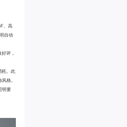
oF、高
照明自动
致好评，
消耗。此
饰风格。
照明要