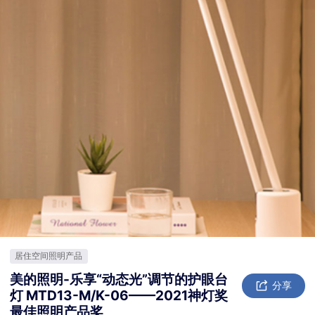
居住空间照明产品
美的照明-乐享“动态光”调节的护眼台
分享
灯 MTD13-M/K-06——2021神灯奖
最佳照明产品奖