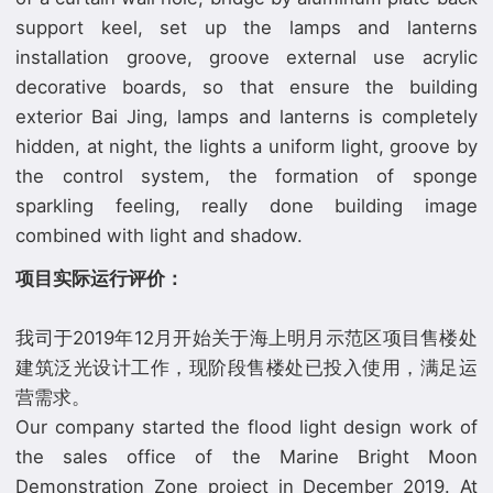
support keel, set up the lamps and lanterns
installation groove, groove external use acrylic
decorative boards, so that ensure the building
exterior Bai Jing, lamps and lanterns is completely
hidden, at night, the lights a uniform light, groove by
the control system, the formation of sponge
sparkling feeling, really done building image
项目实际运行评价：
我司于2019年12月开始关于海上明月示范区项目售楼处
建筑泛光设计工作，现阶段售楼处已投入使用，满足运
营需求。
Our company started the flood light design work of
the sales office of the Marine Bright Moon
Demonstration Zone project in December 2019. At