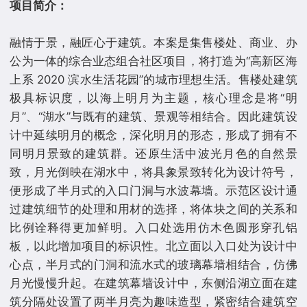
项目简介：
融情于景，融匠心于建筑。本案是集售楼处、商业、办
公为一体的综合业态组合社区项目，将打造为“高新区海
上系 2020 滨水生活花园”的城市理想生活。售楼处建筑
极具标识度，以海上明月为主题，核心理念是将“明
月”、“湖水”与既有的建筑、景观等相结合。因此建筑设
计中延续明月的概念，深化明月的形态，形成了拥有不
同明月景致的建筑群。还原生活中波光月色的自然景
致，月光倒映在湖水中，将具象景致转化为设计符号，
便形成了半月式的入口门洞与水波幕墙。示范区设计通
过建筑细节的处理和用材的选择，将体块之间的关系和
比例诠释得更加鲜明。入口处选用仿木色圆形穿孔铝
板，以此增加项目的标识性。北立面以入口处为设计中
心点，半月式的门洞和流水式的玻璃幕墙相结合，仿佛
月光慢慢升起。在建筑幕墙设计中，东侧沿湖立面在建
筑分隔处设置了两半月亮为趣味造型，紧密结合建筑空