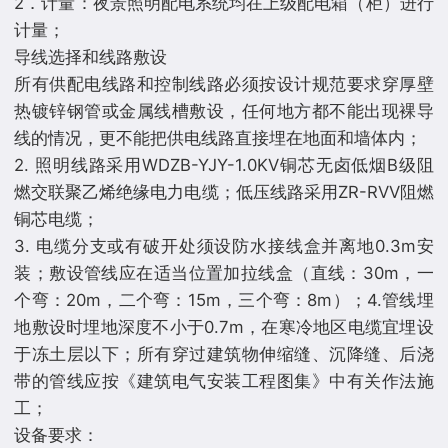
2．计量：夜景照明配电系统均在上级配电箱（柜）进行
计量；
导线选择和线路敷设
所有供配电线路和控制线路必须按设计规范要求穿厚壁
热镀锌钢管或金属线槽敷设，任何地方都不能出现裸导
线的情况，更不能把供电线路直接埋在地面和墙体内；
2. 照明线路采用WDZB-YJY-1.0KV铜芯无卤低烟B级阻
燃交联聚乙烯绝缘电力电缆；低压线路采用ZR-RVV阻燃
铜芯电缆；
3. 电缆分支或有破开处须设防水接线盒并离地0.3m安
装；敷设管线应在适当位置加拉线盒（直线：30m，一
个弯：20m，二个弯：15m，三个弯：8m）；4.管线埋
地敷设时埋地深度不小于0.7m，在寒冷地区电缆宜埋设
于冻土层以下；所有穿过建筑物伸缩缝、沉降缝、后浇
带的管线应按《建筑电气安装工程图集》中有关作法施
工；
设备要求：