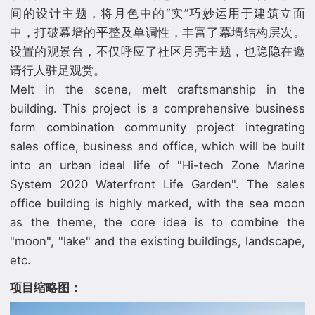
间的设计主题，将月色中的“实”巧妙运用于建筑立面
中，打破幕墙的平整及单调性，丰富了幕墙结构层次。
设置的观景台，不仅呼应了社区月亮主题，也隐隐在邀
请行人驻足观赏。
Melt in the scene, melt craftsmanship in the
building. This project is a comprehensive business
form combination community project integrating
sales office, business and office, which will be built
into an urban ideal life of "Hi-tech Zone Marine
System 2020 Waterfront Life Garden". The sales
office building is highly marked, with the sea moon
as the theme, the core idea is to combine the
"moon", "lake" and the existing buildings, landscape,
项目缩略图：